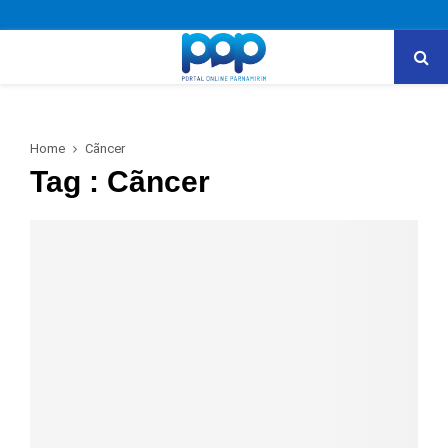
PRIMARY
MENU
Home
Cãncer
Tag : Cãncer