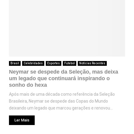
Brasil
Celebridades
Esportes
Futebol
Notícias Recentes
Neymar se despede da Seleção, mas deixa
um legado que continuará inspirando o
sonho do hexa
Após mais de uma década como referência da Seleção
Brasileira, Neymar se despede das Copas do Mundo
deixando um legado que marcou gerações e renovou...
Ler Mais