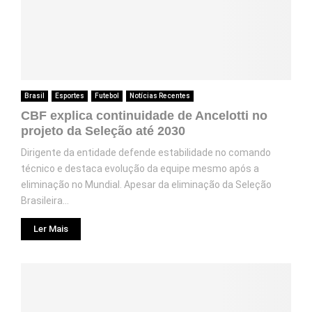
Brasil
Esportes
Futebol
Notícias Recentes
CBF explica continuidade de Ancelotti no
projeto da Seleção até 2030
Dirigente da entidade defende estabilidade no comando
técnico e destaca evolução da equipe mesmo após a
eliminação no Mundial. Apesar da eliminação da Seleção
Brasileira...
Ler Mais