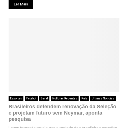
Ler Mais
Esportes
Futebol
Geral
Notícias Recentes
País
Últimas Notícias
Brasileiros defendem renovação da Seleção
e projetam futuro sem Neymar, aponta
pesquisa