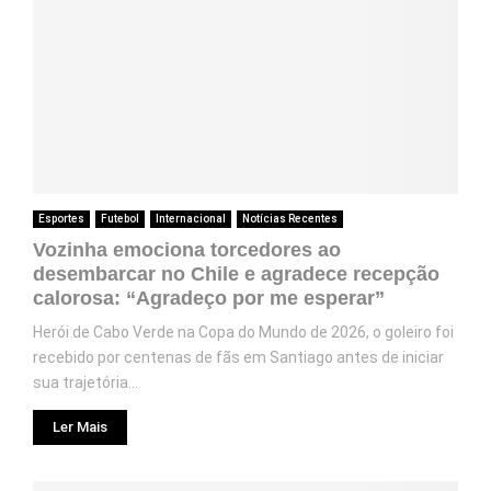
Esportes
Futebol
Internacional
Notícias Recentes
Vozinha emociona torcedores ao
desembarcar no Chile e agradece recepção
calorosa: “Agradeço por me esperar”
Herói de Cabo Verde na Copa do Mundo de 2026, o goleiro foi
recebido por centenas de fãs em Santiago antes de iniciar
sua trajetória...
Ler Mais