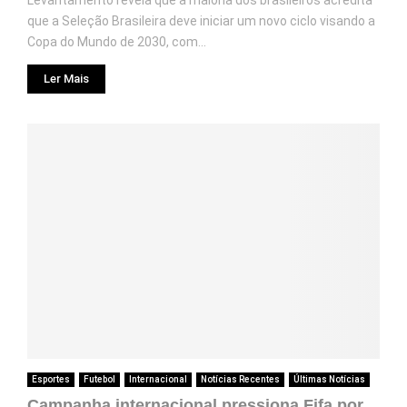
Levantamento revela que a maioria dos brasileiros acredita
que a Seleção Brasileira deve iniciar um novo ciclo visando a
Copa do Mundo de 2030, com...
Ler Mais
Esportes
Futebol
Internacional
Notícias Recentes
Últimas Notícias
Campanha internacional pressiona Fifa por