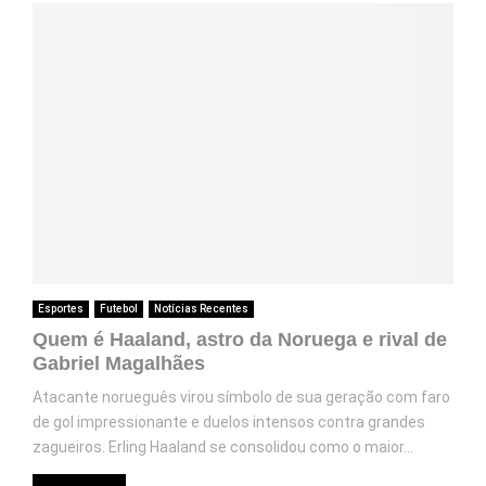
Esportes
Futebol
Notícias Recentes
Quem é Haaland, astro da Noruega e rival de
Gabriel Magalhães
Atacante norueguês virou símbolo de sua geração com faro
de gol impressionante e duelos intensos contra grandes
zagueiros. Erling Haaland se consolidou como o maior...