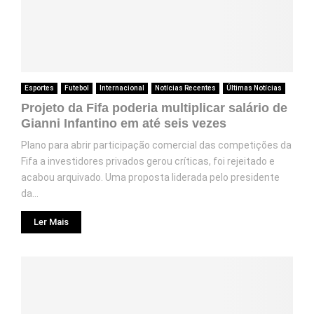
Esportes
Futebol
Internacional
Notícias Recentes
Últimas Notícias
Projeto da Fifa poderia multiplicar salário de
Gianni Infantino em até seis vezes
Plano para abrir participação comercial das competições da
Fifa a investidores privados gerou críticas, foi rejeitado e
acabou arquivado. Uma proposta liderada pelo presidente
da...
Ler Mais