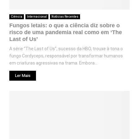
Ciência
Internacional
Notícias Recentes
Fungos letais: o que a ciência diz sobre o
risco de uma pandemia real como em ‘The
Last of Us’
A série “The Last of Us”, sucesso da HBO, trouxe à tona o
fungo Cordyceps, responsável por transformar humanos
em criaturas agressivas na trama. Embora...
Ler Mais