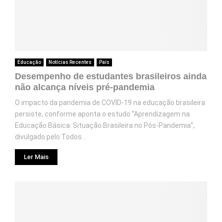
Educação
Notícias Recentes
País
Desempenho de estudantes brasileiros ainda
não alcança níveis pré-pandemia
O impacto da pandemia de COVID-19 na educação brasileira
persiste, conforme aponta o estudo “Aprendizagem na
Educação Básica: Situação Brasileira no Pós-Pandemia”,
divulgado pelo Todos...
Ler Mais