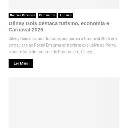
Notícias Recentes
Parnamirim
Turismo
Gilney Gois destaca turismo, economia e
Carnaval 2025
Gilney Gois destaca turismo, economia e Carnaval 2025 em
entrevista ao Portal Em uma entrevista exclusiva ao Portal,
o secretário de turismo de Parnamirim, Gilney...
Ler Mais