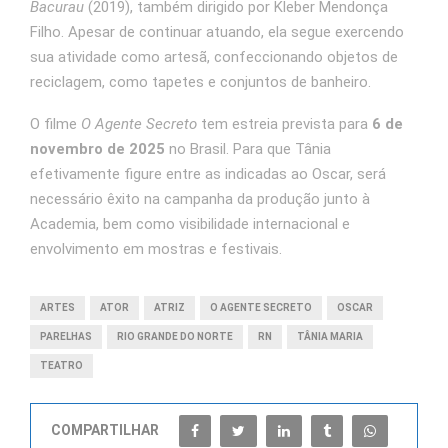
Bacurau
(2019), também dirigido por Kleber Mendonça
Filho. Apesar de continuar atuando, ela segue exercendo
sua atividade como artesã, confeccionando objetos de
reciclagem, como tapetes e conjuntos de banheiro.
O filme
O Agente Secreto
tem estreia prevista para
6 de
novembro de 2025
no Brasil. Para que Tânia
efetivamente figure entre as indicadas ao Oscar, será
necessário êxito na campanha da produção junto à
Academia, bem como visibilidade internacional e
envolvimento em mostras e festivais.
ARTES
ATOR
ATRIZ
O AGENTE SECRETO
OSCAR
PARELHAS
RIO GRANDE DO NORTE
RN
TÂNIA MARIA
TEATRO
COMPARTILHAR