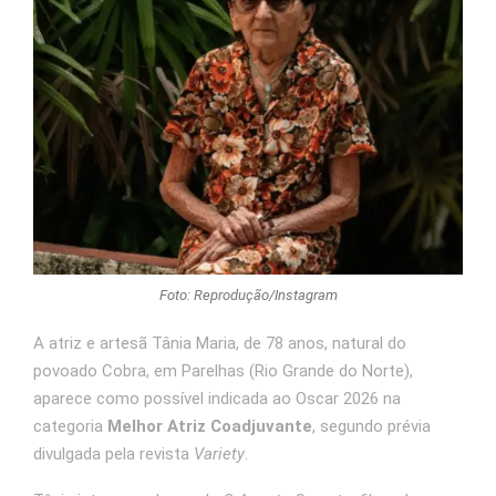
Foto: Reprodução/Instagram
A atriz e artesã Tânia Maria, de 78 anos, natural do
povoado Cobra, em Parelhas (Rio Grande do Norte),
aparece como possível indicada ao Oscar 2026 na
categoria
Melhor Atriz Coadjuvante
, segundo prévia
divulgada pela revista
Variety
.