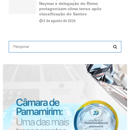
Neymar e delegação do Remo
protagonizam clima tenso após
classificação do Santos
5 de agosto de 2026
S
e
a
S
r
c
E
h
f
A
o
r
R
:
C
H