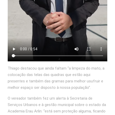
Thiago destacou que ainda faltam “a limpeza do mato, a
colocação das telas das quadras que estão aqui
presentes e também das gramas para melhor usufruir e
melhor espaço ser disposto à nossa população”.
O vereador também fez um alerta à Secretaria de
Serviços Urbanos e à gestão municipal sobre o estado da
Academia Erau Arlin: “está sem proteção alguma, ficando