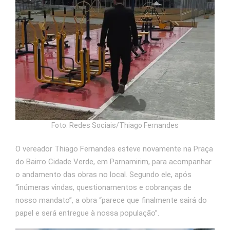
Foto: Redes Sociais/Thiago Fernandes
O vereador Thiago Fernandes esteve novamente na Praça
do Bairro Cidade Verde, em Parnamirim, para acompanhar
o andamento das obras no local. Segundo ele, após
“inúmeras vindas, questionamentos e cobranças de
nosso mandato”, a obra “parece que finalmente sairá do
papel e será entregue à nossa população”.