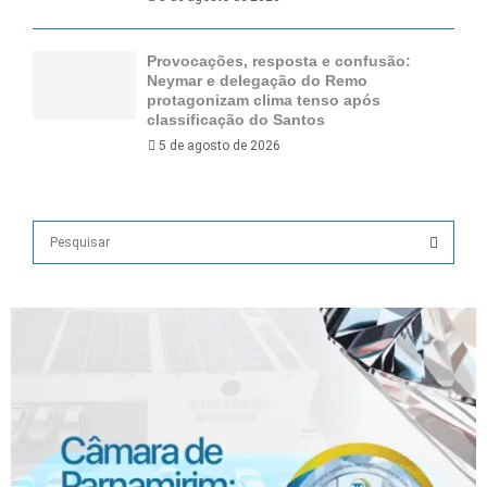
Provocações, resposta e confusão:
Neymar e delegação do Remo
protagonizam clima tenso após
classificação do Santos
5 de agosto de 2026
S
e
a
S
r
c
E
h
f
A
o
r
R
:
C