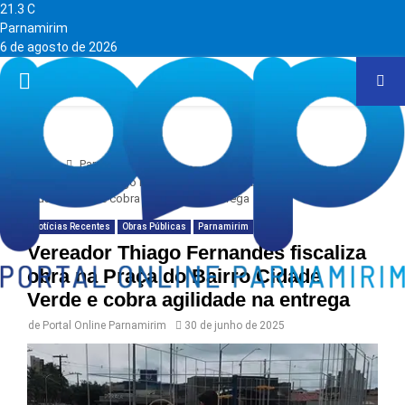
21.3
C
Parnamirim
6 de agosto de 2026
PRIMARY
MENU
Home
Parnamirim
Vereador Thiago Fernandes fiscaliza obra na Praça do Bairro
Cidade Verde e cobra agilidade na entrega
Notícias Recentes
Obras Públicas
Parnamirim
Vereador Thiago Fernandes fiscaliza
obra na Praça do Bairro Cidade
Verde e cobra agilidade na entrega
de
Portal Online Parnamirim
30 de junho de 2025