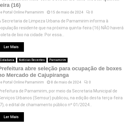
feira (16)
de
Portal Online Parnamirim
15 de maio de 2024
0
A Secretaria de Limpeza Urbana de Parnamirim informa à
população residente que na próxima quinta-feira (16) NÃO haverá
oleta de lixo na cidade. Por essa...
Ler Mais
Cidadania
Notícias Recentes
Parnamirim
Prefeitura abre seleção para ocupação de boxes
no Mercado de Cajupiranga
de
Portal Online Parnamirim
8 de maio de 2024
0
Prefeitura de Parnamirim, por meio da Secretaria Municipal de
Serviços Urbanos (Semsur) publicou, na edição desta terça-feira
(7), o edital de chamamento público nº 01/2024...
Ler Mais