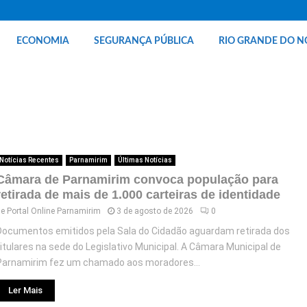
ECONOMIA
SEGURANÇA PÚBLICA
RIO GRANDE DO N
Notícias Recentes
Parnamirim
Últimas Notícias
Câmara de Parnamirim convoca população para
retirada de mais de 1.000 carteiras de identidade
de
Portal Online Parnamirim
3 de agosto de 2026
0
Documentos emitidos pela Sala do Cidadão aguardam retirada dos
titulares na sede do Legislativo Municipal. A Câmara Municipal de
Parnamirim fez um chamado aos moradores...
Ler Mais