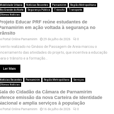
Mobilidade Urbana
Notícias Recentes
Parnamirim
Região Metropolitana
Rio Grande do Norte
Segurança Pública
Trânsito
Transporte
Últimas Notícias
Projeto Educar PRF reúne estudantes de
Parnamirim em ação voltada à segurança no
trânsito
de
Portal Online Parnamirim
29 de julho de 2026
0
Evento realizado no Ginásio de Passagem de Areia marcou o
encerramento das atividades do projeto, que incentiva a educação
para o trânsito e a formação...
Ler Mais
Notícias Recentes
Parnamirim
Região Metropolitana
Serviços
Últimas Notícias
Sala do Cidadão da Câmara de Parnamirim
oferece emissão da nova Carteira de Identidade
Nacional e amplia serviços à população
de
Portal Online Parnamirim
16 de julho de 2026
0