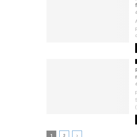
c
1
2