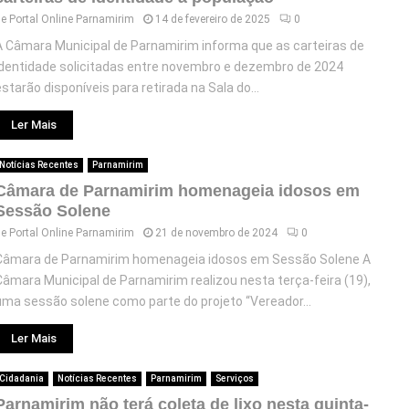
de
Portal Online Parnamirim
14 de fevereiro de 2025
0
A Câmara Municipal de Parnamirim informa que as carteiras de
identidade solicitadas entre novembro e dezembro de 2024
estarão disponíveis para retirada na Sala do...
Ler Mais
Notícias Recentes
Parnamirim
Câmara de Parnamirim homenageia idosos em
Sessão Solene
de
Portal Online Parnamirim
21 de novembro de 2024
0
Câmara de Parnamirim homenageia idosos em Sessão Solene A
Câmara Municipal de Parnamirim realizou nesta terça-feira (19),
uma sessão solene como parte do projeto “Vereador...
Ler Mais
Cidadania
Notícias Recentes
Parnamirim
Serviços
Parnamirim não terá coleta de lixo nesta quinta-