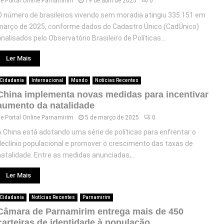
de
Portal Online Parnamirim
19 de abril de 2025
0
O número de brasileiros vivendo sem moradia atingiu 335.151 em
março de 2025, conforme dados do Cadastro Único (CadÚnico)
analisados pelo Observatório Brasileiro de Políticas...
Ler Mais
Cidadania
Internacional
Mundo
Notícias Recentes
China implementa novas medidas para incentivar
aumento da natalidade
de
Portal Online Parnamirim
5 de março de 2025
0
A China está adotando uma série de políticas para enfrentar o
declínio populacional e promover o crescimento das taxas de
natalidade. Entre as medidas anunciadas,...
Ler Mais
Cidadania
Notícias Recentes
Parnamirim
Câmara de Parnamirim entrega mais de 450
carteiras de identidade à população