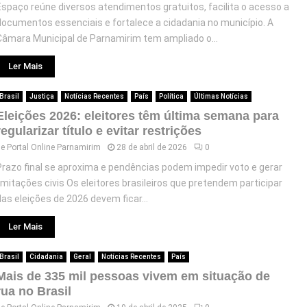
Espaço reúne diversos atendimentos gratuitos, facilita o acesso a
documentos essenciais e fortalece a cidadania no município. A
Câmara Municipal de Parnamirim tem ampliado o...
Ler Mais
Brasil
Justiça
Notícias Recentes
País
Política
Últimas Notícias
Eleições 2026: eleitores têm última semana para
regularizar título e evitar restrições
de
Portal Online Parnamirim
28 de abril de 2026
0
Prazo final se aproxima e pendências podem impedir voto e gerar
limitações civis Os eleitores brasileiros que pretendem participar
das eleições de 2026 devem ficar...
Ler Mais
Brasil
Cidadania
Geral
Notícias Recentes
País
Mais de 335 mil pessoas vivem em situação de
rua no Brasil