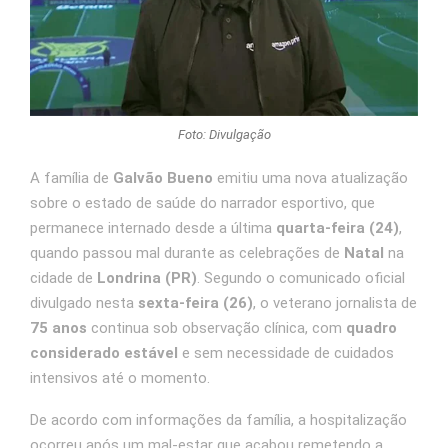
Foto: Divulgação
A família de
Galvão Bueno
emitiu uma nova atualização
sobre o estado de saúde do narrador esportivo, que
permanece internado desde a última
quarta-feira (24)
,
quando passou mal durante as celebrações de
Natal
na
cidade de
Londrina (PR)
. Segundo o comunicado oficial
divulgado nesta
sexta-feira (26)
, o veterano jornalista de
75 anos
continua sob observação clínica, com
quadro
considerado estável
e sem necessidade de cuidados
intensivos até o momento.
De acordo com informações da família, a hospitalização
ocorreu após um mal-estar que acabou remetendo a