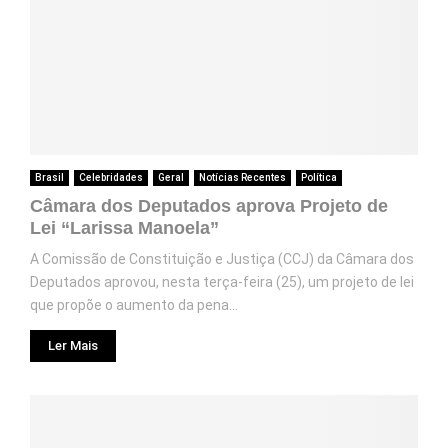
Brasil
Celebridades
Geral
Notícias Recentes
Política
Câmara dos Deputados aprova Projeto de
Lei “Larissa Manoela”
A Comissão de Constituição e Justiça (CCJ) da Câmara dos
Deputados aprovou, nesta terça-feira (25), um projeto de lei
que propõe o aumento da pena...
Ler Mais