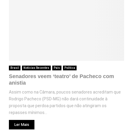
Brasil
Notícias Recentes
País
Política
Senadores veem ‘teatro’ de Pacheco com
anistia
Assim como na Câmara, poucos senadores acreditam que
Rodrigo Pacheco (PSD-MG) não dará continuidade à
proposta que perdoa partidos que não atingiram os
repasses mínimos...
Ler Mais