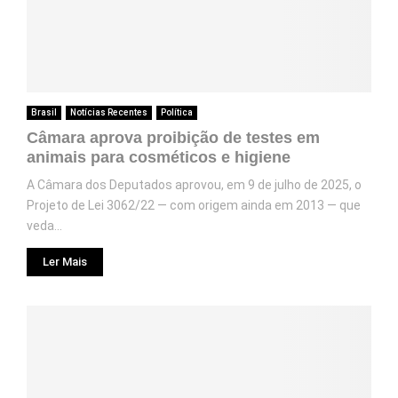
Brasil
Notícias Recentes
Política
Câmara aprova proibição de testes em
animais para cosméticos e higiene
A Câmara dos Deputados aprovou, em 9 de julho de 2025, o
Projeto de Lei 3062/22 — com origem ainda em 2013 — que
veda...
Ler Mais