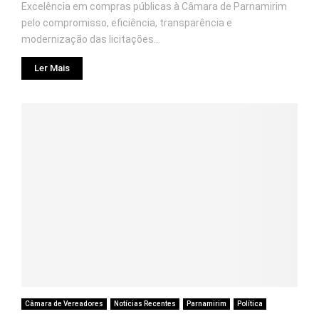
Excelência em compras públicas à Câmara de Parnamirim
pelo compromisso, eficiência, transparência e
modernização das licitações...
Ler Mais
Câmara de Vereadores
Notícias Recentes
Parnamirim
Política