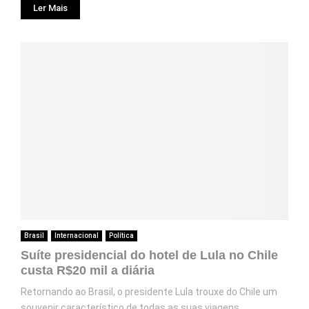
Ler Mais
Brasil
Internacional
Política
Suíte presidencial do hotel de Lula no Chile
custa R$20 mil a diária
Retornando ao Brasil, o presidente Lula trouxe do Chile um
souvenir característico de todas as suas viagens