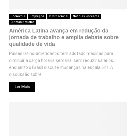
Economia
Empregos
Internacional
Notícias Recentes
Últimas Notícias
América Latina avança em redução da
jornada de trabalho e amplia debate sobre
qualidade de vida
Países latino-americanos têm adotado medidas para
diminuir a carga horária semanal sem reduzir salários,
enquanto o Brasil discute mudanças na escala 6×1. A
discussão sobre...
Ler Mais