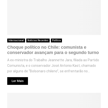
Internacional
Notícias Recentes
Política
Choque político no Chile: comunista e
conservador avançam para o segundo turno
A ex-ministra do Trabalho Jeannette Jara, filiada ao Partido
Comunista, e o conservador José Antonio Kast, chamado
por alguns de “Bolsonaro chileno”, se enfrentarão no...
Ler Mais