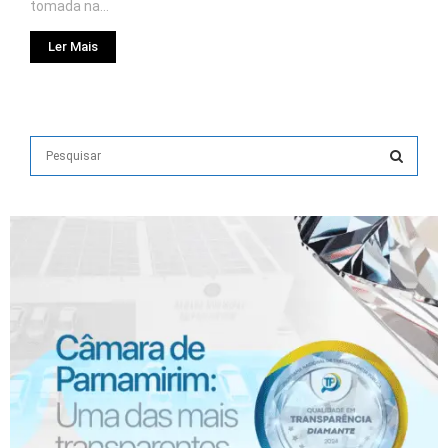
tomada na...
Ler Mais
S
e
a
S
r
c
E
h
f
A
o
r
R
:
C
H