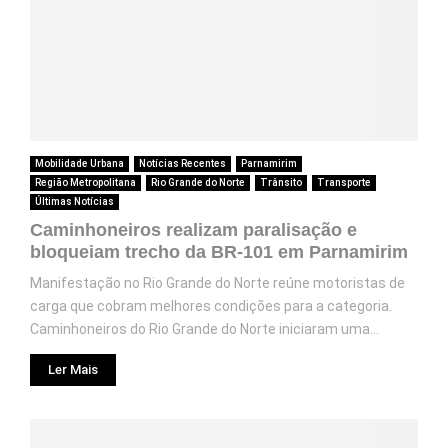
Mobilidade Urbana
Notícias Recentes
Parnamirim
Região Metropolitana
Rio Grande do Norte
Trânsito
Transporte
Últimas Notícias
Caminhoneiros realizam paralisação e
bloqueiam trecho da BR-101 em Parnamirim
Manifestação no Rio Grande do Norte reúne motoristas de
carga que cobram melhores condições para a categoria.
Caminhoneiros do Rio Grande do Norte iniciaram uma...
Ler Mais