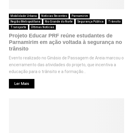
Mobilidade Urbana
Notícias Recentes
Parnamirim
Região Metropolitana
Rio Grande do Norte
Segurança Pública
Trânsito
Transporte
Últimas Notícias
Projeto Educar PRF reúne estudantes de
Parnamirim em ação voltada à segurança no
trânsito
Evento realizado no Ginásio de Passagem de Areia marcou o
encerramento das atividades do projeto, que incentiva a
educação para o trânsito e a formação...
Ler Mais