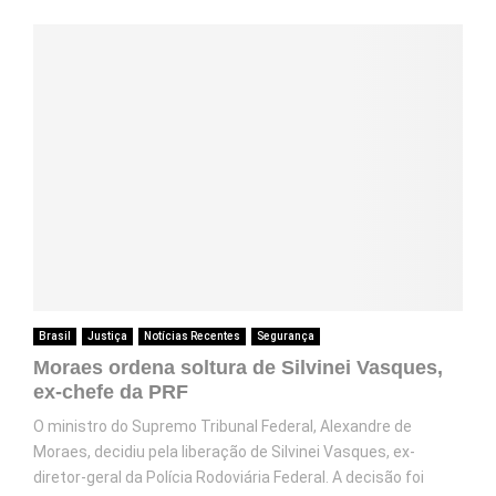
Brasil
Justiça
Notícias Recentes
Segurança
Moraes ordena soltura de Silvinei Vasques,
ex-chefe da PRF
O ministro do Supremo Tribunal Federal, Alexandre de
Moraes, decidiu pela liberação de Silvinei Vasques, ex-
diretor-geral da Polícia Rodoviária Federal. A decisão foi