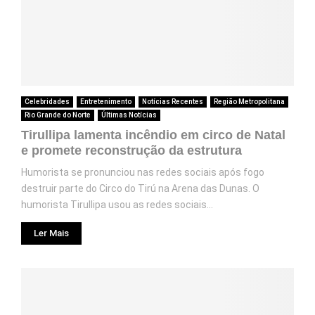
Celebridades
Entretenimento
Notícias Recentes
Região Metropolitana
Rio Grande do Norte
Últimas Notícias
Tirullipa lamenta incêndio em circo de Natal
e promete reconstrução da estrutura
Humorista se pronunciou nas redes sociais após fogo
destruir parte do Circo do Tirú na Arena das Dunas. O
humorista Tirullipa usou as redes sociais...
Ler Mais