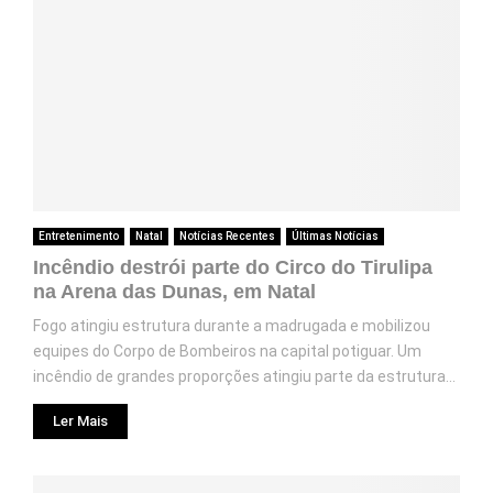
Entretenimento
Natal
Notícias Recentes
Últimas Notícias
Incêndio destrói parte do Circo do Tirulipa
na Arena das Dunas, em Natal
Fogo atingiu estrutura durante a madrugada e mobilizou
equipes do Corpo de Bombeiros na capital potiguar. Um
incêndio de grandes proporções atingiu parte da estrutura...
Ler Mais