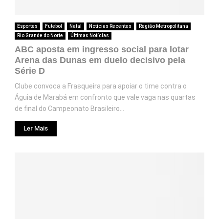
Esportes
Futebol
Natal
Notícias Recentes
Região Metropolitana
Rio Grande do Norte
Últimas Notícias
ABC aposta em ingresso social para lotar
Arena das Dunas em duelo decisivo pela
Série D
Clube convoca a Frasqueira para apoiar o time contra o
Águia de Marabá em confronto que vale vaga nas quartas
de final do Campeonato Brasileiro...
Ler Mais