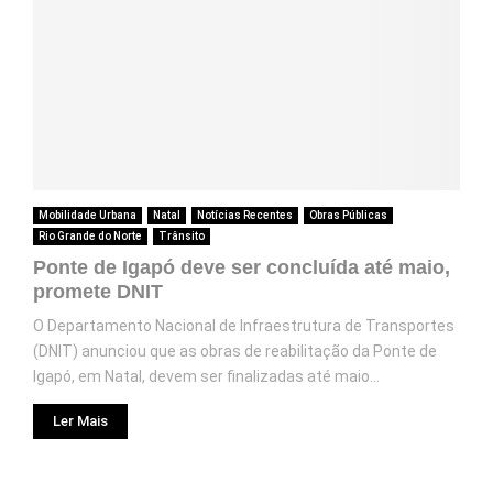
Mobilidade Urbana
Natal
Notícias Recentes
Obras Públicas
Rio Grande do Norte
Trânsito
Ponte de Igapó deve ser concluída até maio,
promete DNIT
O Departamento Nacional de Infraestrutura de Transportes
(DNIT) anunciou que as obras de reabilitação da Ponte de
Igapó, em Natal, devem ser finalizadas até maio...
Ler Mais