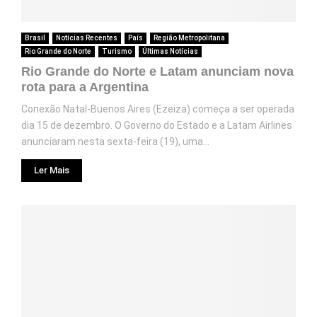
Brasil
Notícias Recentes
País
Região Metropolitana
Rio Grande do Norte
Turismo
Últimas Notícias
Rio Grande do Norte e Latam anunciam nova
rota para a Argentina
Conexão Natal-Buenos Aires (Ezeiza) começa a ser operada
dia 15 de dezembro. O Governo do Estado e a Latam Airlines
anunciaram nesta sexta-feira (19), uma...
Ler Mais